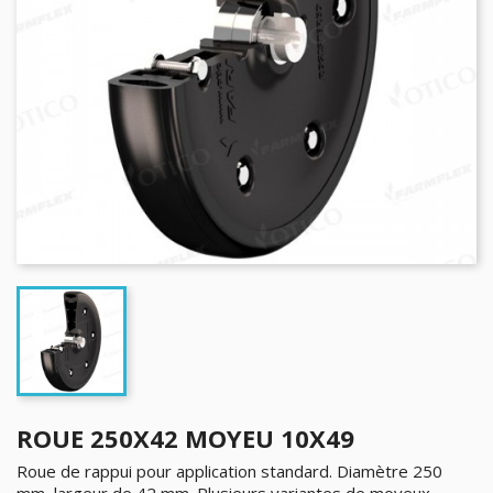
ROUE 250X42 MOYEU 10X49
Roue de rappui pour application standard. Diamètre 250