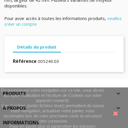
mm, largeur de 42 mm. Plusieurs variantes de moyeux
disponibles.
Pour avoir accès à toutes les informations produits,
veuillez
créer un compte
Détails du produit
Référence
005240.03
En poursuivant votre navigation sur ce site, vous devez
PRODUITS

accepter l’utilisation et l'écriture de Cookies sur votre
appareil connecté.
Ces Cookies (petits fichiers texte) permettent de suivre
A PROPOS

votre navigation, actualiser votre panier, vous
reconnaitre lors de votre prochaine visite et sécuriser
votre connexion.
INFORMATIONS
Pour en savoir plus et paramétrer les traceurs: