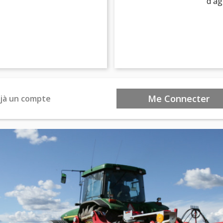
d'ag
Me Connecter
déjà un compte