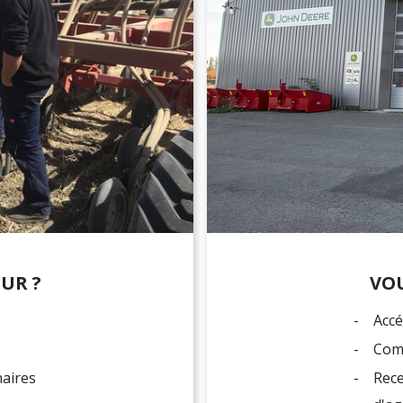
UR ?
VOU
-
Accé
-
Comm
naires
-
Rece