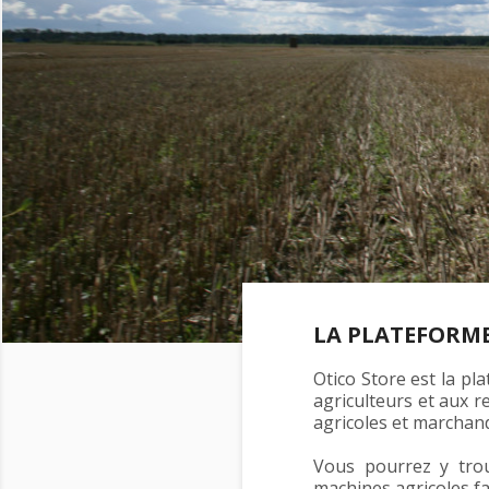
LA PLATEFORM
Otico Store est la p
agriculteurs et aux 
agricoles et marchan
Vous pourrez y tro
machines agricoles fa