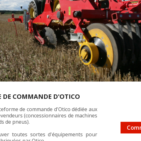
E DE COMMANDE D'OTICO
lateforme de commande d'Otico dédiée aux
revendeurs (concessionnaires de machines
ds de pneus).
Comm
uver toutes sortes d'équipements pour
briquées par Otico.