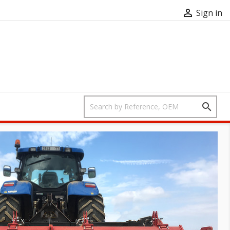

Sign in
